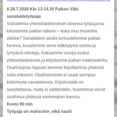
ti 28.7.2026 Klo 13-14.30
Paikan Väki
sanataidetyöpaja
Vaikutelmia yhteisötaideteoksen toisessa työpajassa
tutustumme paikan väkeen – kuka muu museolla
oleilee? Sanataiteen avulla tunnustelemme paikan
henkeä, kuvailemme sinne kätkeytyviä voimia ja
lymyäviä olentoja. Kokoamme sanoja osaksi
yhteisötaideteosta ja kirjoitamme paikan materiaaleilla.
Osallistujista riippuen teemme kirjoittamista yhdessä
sekä erikseen. Osallistuminen ei vaadi aiempaa
kokemusta sanataiteesta. Kirjoitustaito on
suositeltavaa, mutta ei välttämätön. Nuorimmat voivat
osallistua yhdessä vanhempien kanssa.
Kesto 90 min
Työpaja on maksuton, eikä vaadi