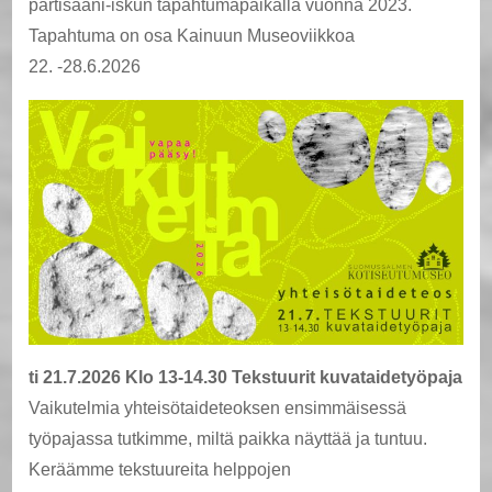
partisaani-iskun tapahtumapaikalla vuonna 2023.
Tapahtuma on osa Kainuun Museoviikkoa
22. -28.6.2026
ti
21.7.2026 Klo 13-14.30 Tekstuurit kuvataidetyöpaja
Vaikutelmia yhteisötaideteoksen ensimmäisessä
työpajassa tutkimme, miltä paikka näyttää ja tuntuu.
Keräämme tekstuureita helppojen