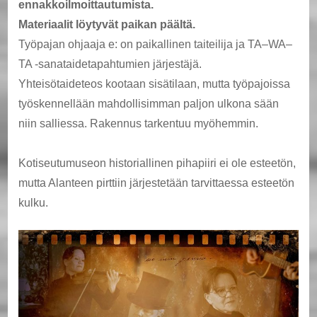
ennakkoilmoittautumista.
Materiaalit löytyvät paikan päältä.
Työpajan ohjaaja e: on paikallinen taiteilija ja TA–WA–
TA -sanataidetapahtumien järjestäjä.
Yhteisötaideteos kootaan sisätilaan, mutta työpajoissa
työskennellään mahdollisimman paljon ulkona sään
niin salliessa. Rakennus tarkentuu myöhemmin.
Kotiseutumuseon historiallinen pihapiiri ei ole esteetön,
mutta Alanteen pirttiin järjestetään tarvittaessa esteetön
kulku.