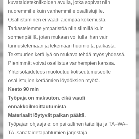
kuvataidetekniikoiden avulla, jotka sopivat niin
nuoremmille kuin vanhemmille osallistujille.
Osallistuminen ei vaadi aiempaa kokemusta.
Tarkastelemme ympäristöä niin silmillä kuin
sormenpäillä, joten mukaan voi tulla ihan vain
tunnustelemaan ja tekemään huomioita paikasta.
Tekstuurien keräilyä on mukava tehdä myös yhdessä.
Pienimmät voivat osallistua vanhempien kanssa.
Yhteisötaideteos muotoutuu kotiseutumuseolle
osallistujien keräämien löydöksien myötä.
Kesto 90 min
Työpaja on maksuton, eikä vaadi
ennakkoilmoittautumista.
Materiaalit löytyvät paikan päältä.
Työpajan ohjaaja e: on paikallinen taiteilija ja TA–WA–
TA -sanataidetapahtumien järjestäjä.